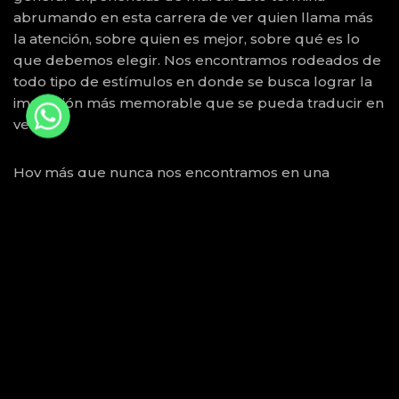
abrumando en esta carrera de ver quien llama más
la atención, sobre quien es mejor, sobre qué es lo
que debemos elegir. Nos encontramos rodeados de
todo tipo de estímulos en donde se busca lograr la
impresión más memorable que se pueda traducir en
WhatsApp
WhatsApp
ventas.
WhatsApp
Hoy más que nunca nos encontramos en una
situación de evolución constante y adaptación. El
COVID y los distintos tipos de crisis que nos rodean
son temas complejos que han dañado mucho la
industria. Esto provocó que muchos negocios que no
supieron adaptarse a estos constantes cambios
terminaran cerrando. Un ejemplo son los negocios
que pese a la recomendación de usar más las
tarjetas bancarias, siguen sin tener una terminal para
facilitar los cobros. Imagina tener al cliente ya listo
para pagar y terminar por devolver el producto por